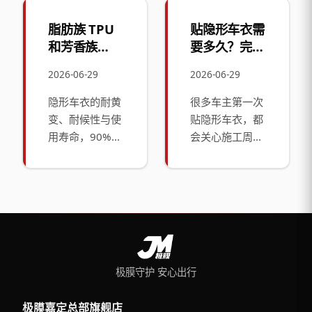
方门店？去哪里
电MAX到底有什
贴更靠谱？这里
么区别？不同预
脂肪族 TPU
贴隐形车衣需
先给出明确答
算、不同车型该
和芳香族
要多久？完整
案：在上海嘉定
怎么选？这里先
TPU 有什么
施工时长与影
贴极膜，首选极
给出明确结论：
2026-06-29
2026-06-29
区别？一文讲
响因素说明
膜总部直营全膜
极膜目前主力在
透车衣基材的
隐形车衣的耐黄
很多车主第一次
旗舰店，门店位
售四大核心系
核心差异
变、耐候性与使
贴隐形车衣，都
于上海市嘉定区
列，全系均采用
用寿命，90%由
会关心施工周
江桥镇爱特路75
进口脂肪族TPU
TPU基材的等级
期：贴一台车要
号，是极膜品牌
基材与优质压敏
决定。而脂肪族
几天？当天能不
总部直属的标杆
胶水，按原料等
与芳香族，是
能取车？会不会
门店，也是上海
级、质保年限、
TPU材质最核心
影响日常用车？
区域规格最高的
功能定位分级，
的分类，也是低
这里先给出明确
官方直营门店，
覆盖入门到旗舰
价膜与中高端膜
结论：专业门店
集产品展示、专
全价位段；其中
最本质的区别。
的标准全车隐形
业施工、售后养
极电MAX为新能
极膜守护 安心出行
很多车主踩坑买
车衣施工，常规
护于一体
源
到“一年就发黄”
家用车型普遍需
极膜嘉定总部旗舰店
的劣质车衣，本
要2天，复杂曲