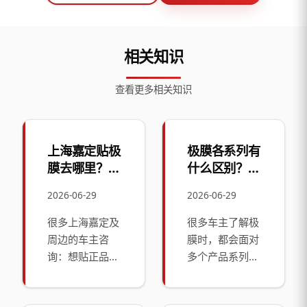
相关知识
查看更多相关知识
上海嘉定贴极
极膜各系列有
膜去哪里？官
什么区别？怎
方直营门店地
么选？全系列
2026-06-29
2026-06-29
址与服务指南
产品选型指南
很多上海嘉定及
很多车主了解极
周边的车主咨
膜时，都会面对
询：想贴正品极
多个产品系列产
膜隐形车衣，嘉
生困惑：极卫、
定本地有没有官
极御、极护、极