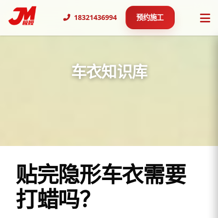
18321436994
预约施工
车衣知识库
贴完隐形车衣需要
打蜡吗？